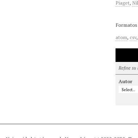
Piaget
,
Ni
Formatos 
atom
,
csv
Refine su
Autor