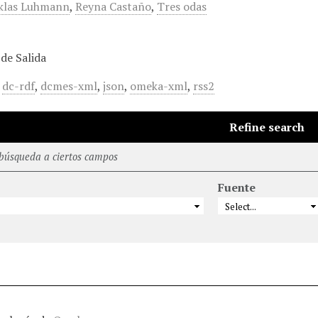
klas Luhmann
,
Reyna Castaño
,
Tres odas
de Salida
,
dc-rdf
,
dcmes-xml
,
json
,
omeka-xml
,
rss2
Refine search
 búsqueda a ciertos campos
Fuente