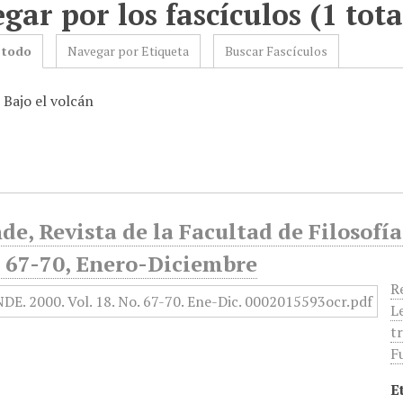
gar por los fascículos (1 tota
 todo
Navegar por Etiqueta
Buscar Fascículos
 Bajo el volcán
de, Revista de la Facultad de Filosofía
o 67-70, Enero-Diciembre
Re
L
t
F
E