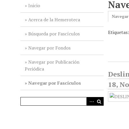
Nave
i
Inicio
n
Navegar
c
Acerca de la Hemeroteca
i
Etiquetas:
p
Búsqueda por Fascículos
a
l
Navegar por Fondos
Navegar por Publicación
Periódica
Deslin
Navegar por Fascículos
18, N