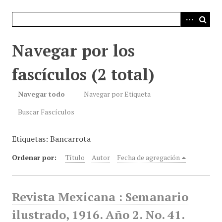
i
n
c
i
Navegar por los
p
a
fascículos (2 total)
l
Navegar todo
Navegar por Etiqueta
Buscar Fascículos
Etiquetas: Bancarrota
Ordenar por:
Título
Autor
Fecha de agregación
Revista Mexicana : Semanario
ilustrado, 1916. Año 2. No. 41.