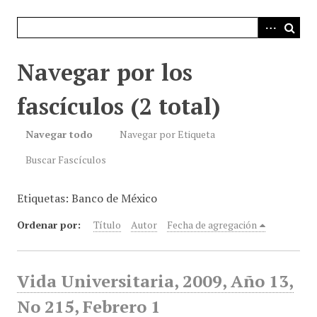
i
n
c
i
Navegar por los
p
a
fascículos (2 total)
l
Navegar todo
Navegar por Etiqueta
Buscar Fascículos
Etiquetas: Banco de México
Ordenar por:
Título
Autor
Fecha de agregación
Vida Universitaria, 2009, Año 13,
No 215, Febrero 1