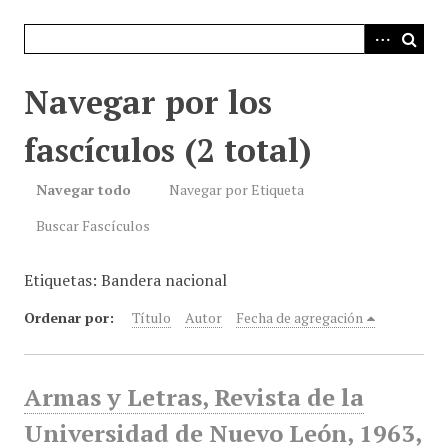
i
n
c
i
Navegar por los
p
a
fascículos (2 total)
l
Navegar todo
Navegar por Etiqueta
Buscar Fascículos
Etiquetas: Bandera nacional
Ordenar por:
Título
Autor
Fecha de agregación
Armas y Letras, Revista de la
Universidad de Nuevo León, 1963,