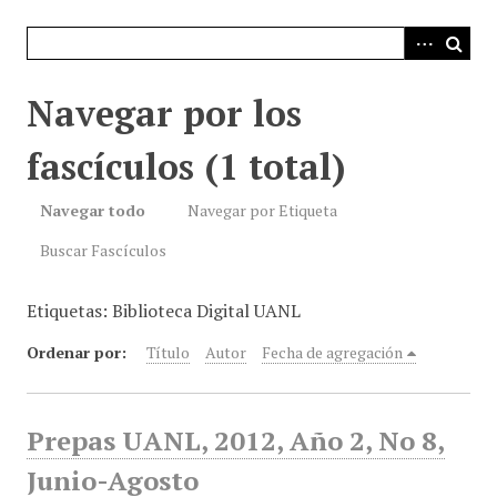
i
n
c
i
Navegar por los
p
a
fascículos (1 total)
l
Navegar todo
Navegar por Etiqueta
Buscar Fascículos
Etiquetas: Biblioteca Digital UANL
Ordenar por:
Título
Autor
Fecha de agregación
Prepas UANL, 2012, Año 2, No 8,
Junio-Agosto