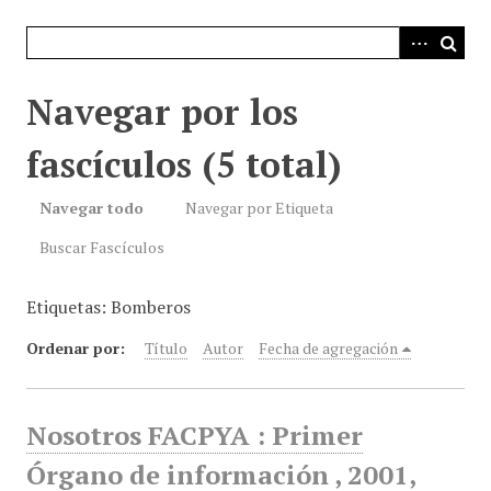
i
n
c
i
Navegar por los
p
a
fascículos (5 total)
l
Navegar todo
Navegar por Etiqueta
Buscar Fascículos
Etiquetas: Bomberos
Ordenar por:
Título
Autor
Fecha de agregación
Nosotros FACPYA : Primer
Órgano de información , 2001,