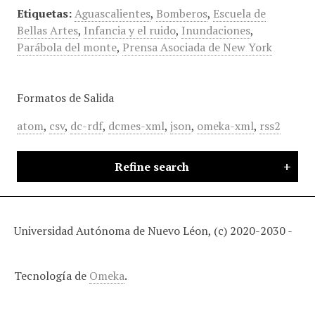
Etiquetas:
Aguascalientes
,
Bomberos
,
Escuela de
Bellas Artes
,
Infancia y el ruido
,
Inundaciones
,
Parábola del monte
,
Prensa Asociada de New York
Formatos de Salida
atom
,
csv
,
dc-rdf
,
dcmes-xml
,
json
,
omeka-xml
,
rss2
Refine search
Universidad Autónoma de Nuevo Léon, (c) 2020-2030 -
Tecnología de
Omeka
.