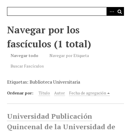
i
n
c
i
Navegar por los
p
a
fascículos (1 total)
l
Navegar todo
Navegar por Etiqueta
Buscar Fascículos
Etiquetas: Bublioteca Universitaria
Ordenar por:
Título
Autor
Fecha de agregación
Universidad Publicación
Quincenal de la Universidad de