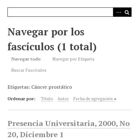
i
n
c
i
Navegar por los
p
a
fascículos (1 total)
l
Navegar todo
Navegar por Etiqueta
Buscar Fascículos
Etiquetas: Cáncer prostático
Ordenar por:
Título
Autor
Fecha de agregación
Presencia Universitaria, 2000, No
20, Diciembre 1