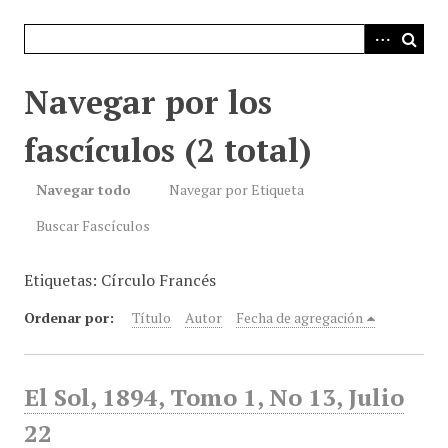
i
n
c
i
Navegar por los
p
a
fascículos (2 total)
l
Navegar todo
Navegar por Etiqueta
Buscar Fascículos
Etiquetas: Círculo Francés
Ordenar por:
Título
Autor
Fecha de agregación
El Sol, 1894, Tomo 1, No 13, Julio
22