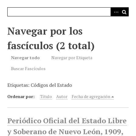
i
n
c
i
Navegar por los
p
a
fascículos (2 total)
l
Navegar todo
Navegar por Etiqueta
Buscar Fascículos
Etiquetas: Códigos del Estado
Ordenar por:
Título
Autor
Fecha de agregación
Periódico Oficial del Estado Libre
y Soberano de Nuevo León, 1909,