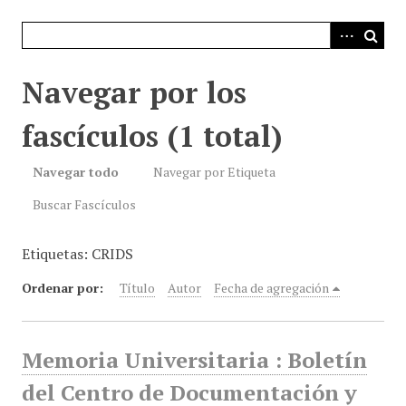
i
n
c
i
Navegar por los
p
a
fascículos (1 total)
l
Navegar todo
Navegar por Etiqueta
Buscar Fascículos
Etiquetas: CRIDS
Ordenar por:
Título
Autor
Fecha de agregación
Memoria Universitaria : Boletín
del Centro de Documentación y