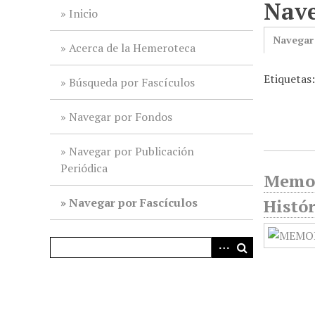
Nave
i
Inicio
n
Navegar
c
Acerca de la Hemeroteca
i
Etiquetas
p
Búsqueda por Fascículos
a
l
Navegar por Fondos
Navegar por Publicación
Periódica
Memor
Navegar por Fascículos
Histór