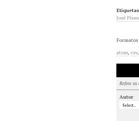
Etiquetas
José Pisa
Formatos 
atom
,
csv
Refine su
Autor