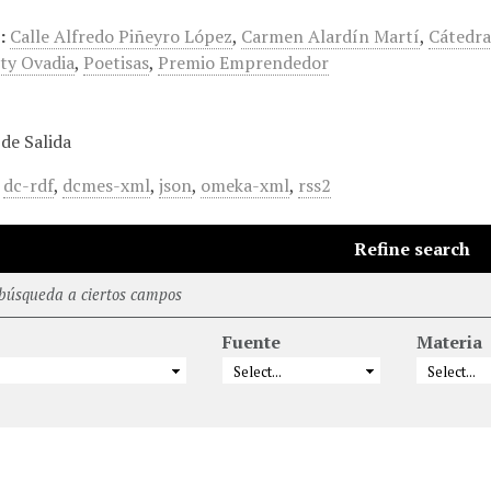
:
Calle Alfredo Piñeyro López
,
Carmen Alardín Martí
,
Cátedra
nty Ovadia
,
Poetisas
,
Premio Emprendedor
de Salida
,
dc-rdf
,
dcmes-xml
,
json
,
omeka-xml
,
rss2
Refine search
 búsqueda a ciertos campos
Fuente
Materia