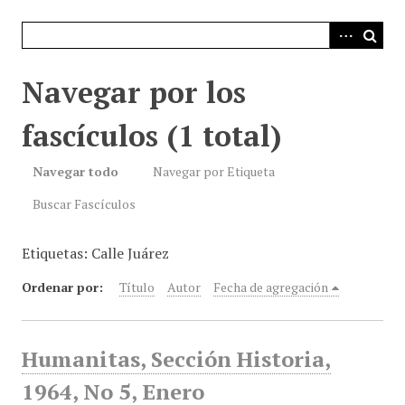
i
n
c
i
Navegar por los
p
a
fascículos (1 total)
l
Navegar todo
Navegar por Etiqueta
Buscar Fascículos
Etiquetas: Calle Juárez
Ordenar por:
Título
Autor
Fecha de agregación
Humanitas, Sección Historia,
1964, No 5, Enero