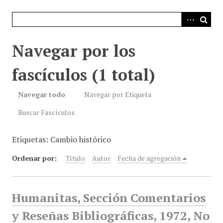
i
n
c
i
Navegar por los
p
a
fascículos (1 total)
l
Navegar todo
Navegar por Etiqueta
Buscar Fascículos
Etiquetas: Cambio histórico
Ordenar por:
Título
Autor
Fecha de agregación
Humanitas, Sección Comentarios
y Reseñas Bibliográficas, 1972, No