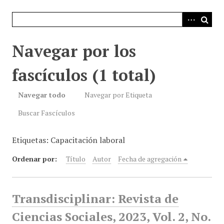
i
n
c
i
Navegar por los
p
a
fascículos (1 total)
l
Navegar todo
Navegar por Etiqueta
Buscar Fascículos
Etiquetas: Capacitación laboral
Ordenar por:
Título
Autor
Fecha de agregación
Transdisciplinar: Revista de
Ciencias Sociales, 2023, Vol. 2, No.