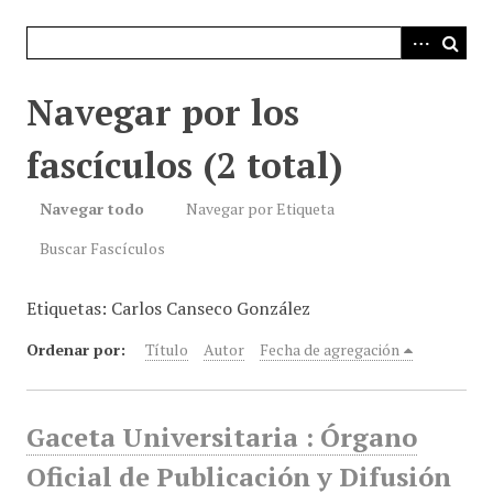
i
n
c
i
Navegar por los
p
a
fascículos (2 total)
l
Navegar todo
Navegar por Etiqueta
Buscar Fascículos
Etiquetas: Carlos Canseco González
Ordenar por:
Título
Autor
Fecha de agregación
Gaceta Universitaria : Órgano
Oficial de Publicación y Difusión