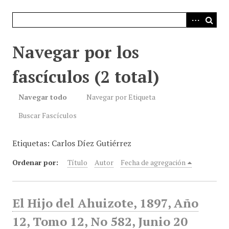
i
n
c
i
Navegar por los
p
a
fascículos (2 total)
l
Navegar todo
Navegar por Etiqueta
Buscar Fascículos
Etiquetas: Carlos Díez Gutiérrez
Ordenar por:
Título
Autor
Fecha de agregación
El Hijo del Ahuizote, 1897, Año
12, Tomo 12, No 582, Junio 20