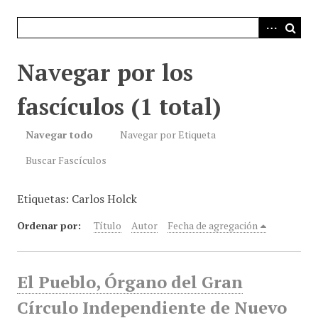
i
n
c
i
Navegar por los
p
a
fascículos (1 total)
l
Navegar todo
Navegar por Etiqueta
Buscar Fascículos
Etiquetas: Carlos Holck
Ordenar por:
Título
Autor
Fecha de agregación
El Pueblo, Órgano del Gran
Círculo Independiente de Nuevo