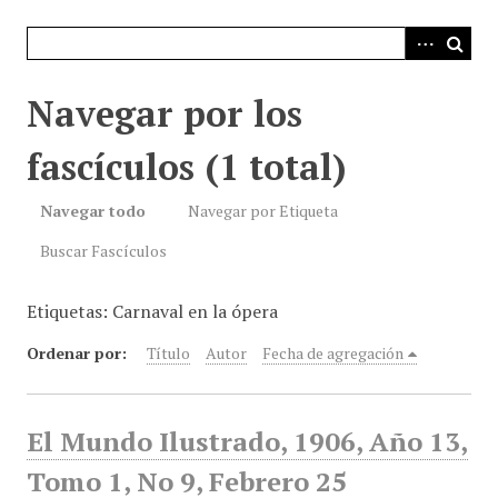
i
n
c
i
Navegar por los
p
a
fascículos (1 total)
l
Navegar todo
Navegar por Etiqueta
Buscar Fascículos
Etiquetas: Carnaval en la ópera
Ordenar por:
Título
Autor
Fecha de agregación
El Mundo Ilustrado, 1906, Año 13,
Tomo 1, No 9, Febrero 25