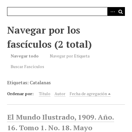
i
n
c
i
Navegar por los
p
a
fascículos (2 total)
l
Navegar todo
Navegar por Etiqueta
Buscar Fascículos
Etiquetas: Catalanas
Ordenar por:
Título
Autor
Fecha de agregación
El Mundo Ilustrado, 1909. Año.
16. Tomo 1. No. 18. Mayo