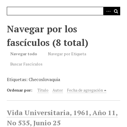
i
n
c
i
Navegar por los
p
a
fascículos (8 total)
l
Navegar todo
Navegar por Etiqueta
Buscar Fascículos
Etiquetas: Checoslovaquia
Ordenar por:
Título
Autor
Fecha de agregación
Vida Universitaria, 1961, Año 11,
No 535, Junio 25