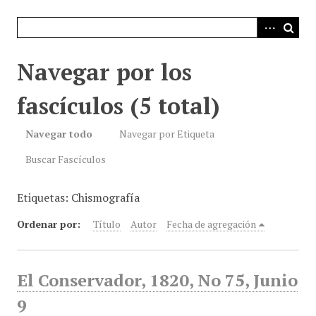
i
n
c
i
Navegar por los
p
a
fascículos (5 total)
l
Navegar todo
Navegar por Etiqueta
Buscar Fascículos
Etiquetas: Chismografía
Ordenar por:
Título
Autor
Fecha de agregación
El Conservador, 1820, No 75, Junio
9