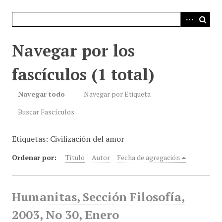
i
n
c
i
Navegar por los
p
a
fascículos (1 total)
l
Navegar todo
Navegar por Etiqueta
Buscar Fascículos
Etiquetas: Civilización del amor
Ordenar por:
Título
Autor
Fecha de agregación
Humanitas, Sección Filosofía,
2003, No 30, Enero