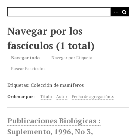
i
n
c
i
Navegar por los
p
a
fascículos (1 total)
l
Navegar todo
Navegar por Etiqueta
Buscar Fascículos
Etiquetas: Colección de mamíferos
Ordenar por:
Título
Autor
Fecha de agregación
Publicaciones Biológicas :
Suplemento, 1996, No 3,