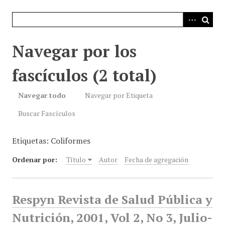
i
n
c
i
Navegar por los
p
a
fascículos (2 total)
l
Navegar todo
Navegar por Etiqueta
Buscar Fascículos
Etiquetas: Coliformes
Ordenar por:
Título
Autor
Fecha de agregación
Respyn Revista de Salud Pública y
Nutrición, 2001, Vol 2, No 3, Julio-