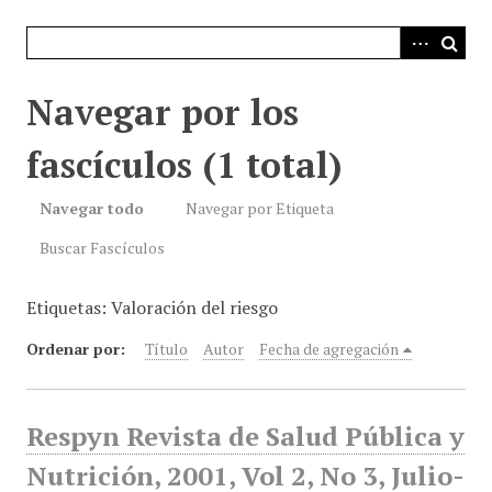
i
n
c
i
Navegar por los
p
a
fascículos (1 total)
l
Navegar todo
Navegar por Etiqueta
Buscar Fascículos
Etiquetas: Valoración del riesgo
Ordenar por:
Título
Autor
Fecha de agregación
Respyn Revista de Salud Pública y
Nutrición, 2001, Vol 2, No 3, Julio-