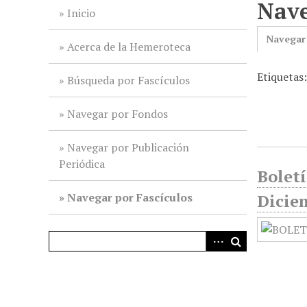
Nave
i
Inicio
n
Navegar
c
Acerca de la Hemeroteca
i
Etiquetas
p
Búsqueda por Fascículos
a
l
Navegar por Fondos
Navegar por Publicación
Periódica
Boletí
Navegar por Fascículos
Dicie