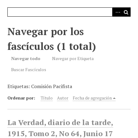
i
n
c
i
Navegar por los
p
a
fascículos (1 total)
l
Navegar todo
Navegar por Etiqueta
Buscar Fascículos
Etiquetas: Comisión Pacifista
Ordenar por:
Título
Autor
Fecha de agregación
La Verdad, diario de la tarde,
1915, Tomo 2, No 64, Junio 17