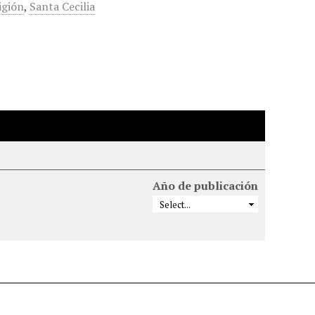
igión
,
Santa Cecilia
Año de publicación