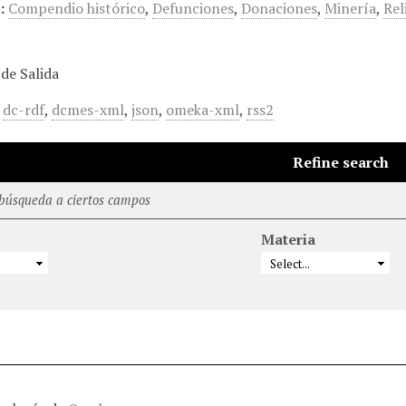
:
Compendio histórico
,
Defunciones
,
Donaciones
,
Minería
,
Rel
de Salida
,
dc-rdf
,
dcmes-xml
,
json
,
omeka-xml
,
rss2
Refine search
 búsqueda a ciertos campos
Materia