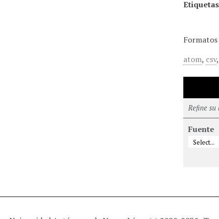
Etiquetas
Formatos 
atom
,
csv
Refine su
Fuente