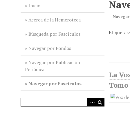
Nave
i
Inicio
n
Navegar
c
Acerca de la Hemeroteca
i
Etiquetas
p
Búsqueda por Fascículos
a
l
Navegar por Fondos
Navegar por Publicación
Periódica
La Voz
Navegar por Fascículos
Tomo 