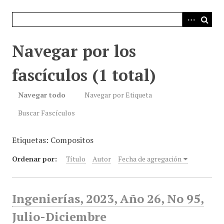
i
n
c
i
Navegar por los
p
a
fascículos (1 total)
l
Navegar todo
Navegar por Etiqueta
Buscar Fascículos
Etiquetas: Compositos
Ordenar por:
Título
Autor
Fecha de agregación
Ingenierías, 2023, Año 26, No 95,
Julio-Diciembre