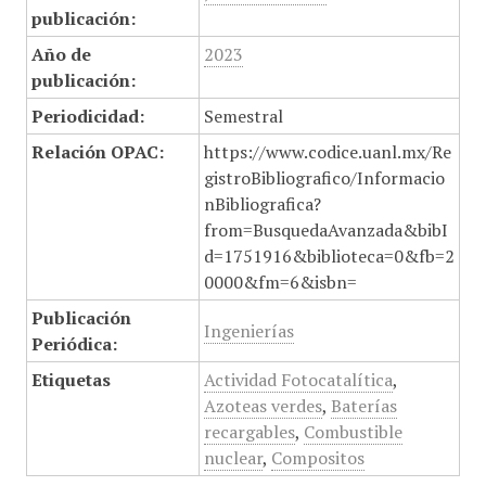
publicación:
Año de
2023
publicación:
Periodicidad:
Semestral
Relación OPAC:
https://www.codice.uanl.mx/Re
gistroBibliografico/Informacio
nBibliografica?
from=BusquedaAvanzada&bibI
d=1751916&biblioteca=0&fb=2
0000&fm=6&isbn=
Publicación
Ingenierías
Periódica:
Etiquetas
Actividad Fotocatalítica
,
Azoteas verdes
,
Baterías
recargables
,
Combustible
nuclear
,
Compositos