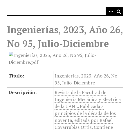
i
n
c
i
Ingenierías, 2023, Año 26,
p
a
No 95, Julio-Diciembre
l
Título:
Ingenierías, 2023, Año 26, No
95, Julio-Diciembre
Descripción:
Revista de la Facultad de
Ingeniería Mecánica y Eléctrica
de la UANL. Publicada a
principios de la década de los
noventa, editada por Rafael
Covarrubias Ortiz. Contiene