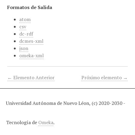
Formatos de Salida
atom
csv
dc-rdf
dcmes-xml
json
omeka-xml
← Elemento Anterior
Próximo elemento →
Universidad Autónoma de Nuevo Léon, (c) 2020-2030 -
Tecnología de
Omeka
.