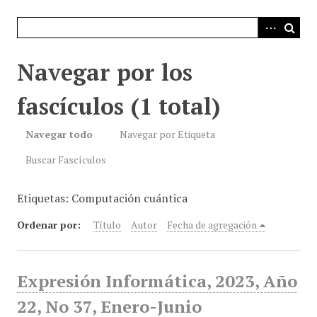
i
n
c
i
Navegar por los
p
a
fascículos (1 total)
l
Navegar todo
Navegar por Etiqueta
Buscar Fascículos
Etiquetas: Computación cuántica
Ordenar por:
Título
Autor
Fecha de agregación
Expresión Informática, 2023, Año
22, No 37, Enero-Junio