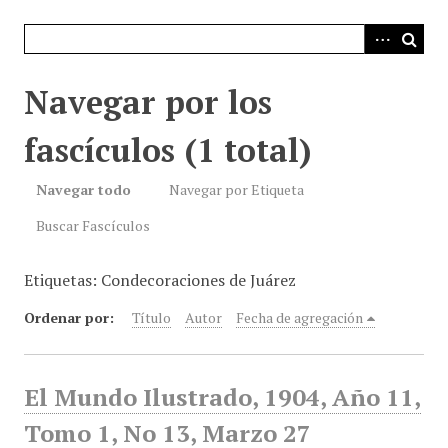
i
n
c
i
Navegar por los
p
a
fascículos (1 total)
l
Navegar todo
Navegar por Etiqueta
Buscar Fascículos
Etiquetas: Condecoraciones de Juárez
Ordenar por:
Título
Autor
Fecha de agregación
El Mundo Ilustrado, 1904, Año 11,
Tomo 1, No 13, Marzo 27