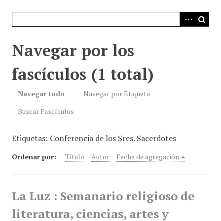
i
n
c
i
Navegar por los
p
a
fascículos (1 total)
l
Navegar todo
Navegar por Etiqueta
Buscar Fascículos
Etiquetas: Conferencia de los Sres. Sacerdotes
Ordenar por:
Título
Autor
Fecha de agregación
La Luz : Semanario religioso de
literatura, ciencias, artes y