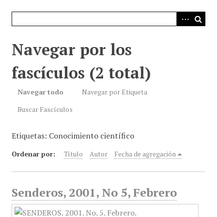
i
n
c
i
Navegar por los
p
a
fascículos (2 total)
l
Navegar todo
Navegar por Etiqueta
Buscar Fascículos
Etiquetas: Conocimiento científico
Ordenar por:
Título
Autor
Fecha de agregación
Senderos, 2001, No 5, Febrero