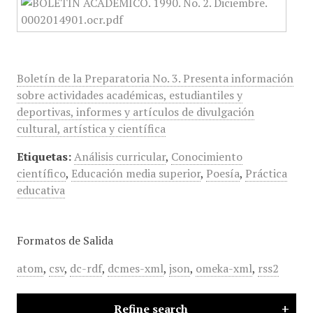
Boletín de la Preparatoria No. 3. Presenta información
sobre actividades académicas, estudiantiles y
deportivas, informes y artículos de divulgación
cultural, artística y científica
Etiquetas:
Análisis curricular
,
Conocimiento
científico
,
Educación media superior
,
Poesía
,
Práctica
educativa
Formatos de Salida
atom
,
csv
,
dc-rdf
,
dcmes-xml
,
json
,
omeka-xml
,
rss2
Refine search