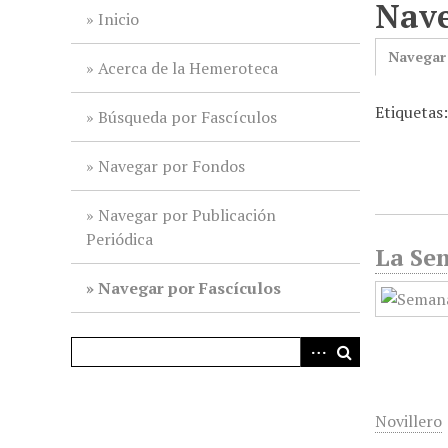
Nave
i
Inicio
n
Navegar
c
Acerca de la Hemeroteca
i
Etiquetas
p
Búsqueda por Fascículos
a
l
Navegar por Fondos
Navegar por Publicación
Periódica
La Sem
Navegar por Fascículos
Novillero