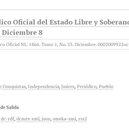
ico Oficial del Estado Libre y Sobera
, Diciembre 8
:
Conquistas
,
Independencia
,
Juárez
,
Periódico
,
Pueblo
de Salida
,
dc-rdf
,
dcmes-xml
,
json
,
omeka-xml
,
rss2