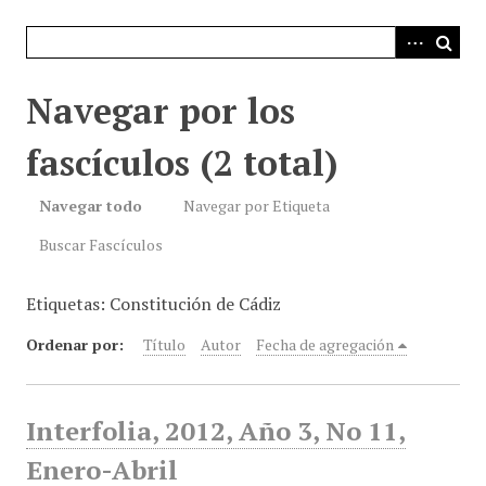
i
n
c
i
Navegar por los
p
a
fascículos (2 total)
l
Navegar todo
Navegar por Etiqueta
Buscar Fascículos
Etiquetas: Constitución de Cádiz
Ordenar por:
Título
Autor
Fecha de agregación
Interfolia, 2012, Año 3, No 11,
Enero-Abril