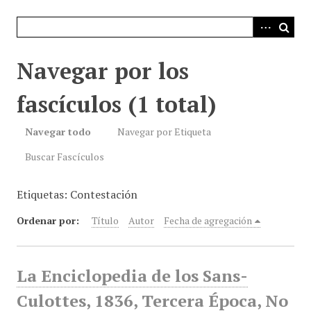
i
n
c
i
Navegar por los
p
a
fascículos (1 total)
l
Navegar todo
Navegar por Etiqueta
Buscar Fascículos
Etiquetas: Contestación
Ordenar por:
Título
Autor
Fecha de agregación
La Enciclopedia de los Sans-
Culottes, 1836, Tercera Época, No