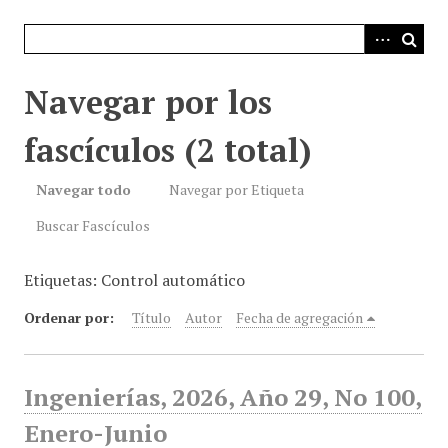
i
n
c
i
Navegar por los
p
a
fascículos (2 total)
l
Navegar todo
Navegar por Etiqueta
Buscar Fascículos
Etiquetas: Control automático
Ordenar por:
Título
Autor
Fecha de agregación
Ingenierías, 2026, Año 29, No 100,
Enero-Junio