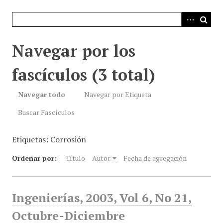
i
n
c
i
Navegar por los
p
a
fascículos (3 total)
l
Navegar todo
Navegar por Etiqueta
Buscar Fascículos
Etiquetas: Corrosión
Ordenar por:
Título
Autor
Fecha de agregación
Ingenierías, 2003, Vol 6, No 21,
Octubre-Diciembre