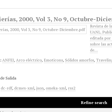
erías, 2000, Vol 3, No 9, Octubre-Dici
Revista de l
UANL. Public
editada por
sobre las ac
de…
:
ANFEI
,
Arco eléctrico
,
Emoticons
,
Sólidos amorfos
,
Travelin
de Salida
,
dc-rdf
,
dcmes-xml
,
json
,
omeka-xml
,
rss2
Refine search