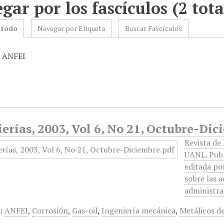
gar por los fascículos (2 tota
 todo
Navegar por Etiqueta
Buscar Fascículos
: ANFEI
erías, 2003, Vol 6, No 21, Octubre-Di
Revista de 
UANL. Publ
editada po
sobre las a
administra
:
ANFEI
,
Corrosión
,
Gas-oil
,
Ingeniería mecánica
,
Metálicos de