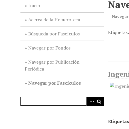
Nave
i
Inicio
n
Navegar
c
Acerca de la Hemeroteca
i
Etiquetas
p
Búsqueda por Fascículos
a
l
Navegar por Fondos
Navegar por Publicación
Periódica
Ingeni
Navegar por Fascículos
Etiquetas