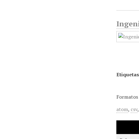
Ingeni
Etiquetas
Formatos 
atom
,
csv