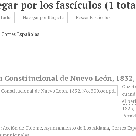
gar por los fascículos (1 tota
 todo
Navegar por Etiqueta
Buscar Fascículos
: Cortes Españolas
 Constitucional de Nuevo León, 1832, 
Gazet
cuando
el per
1826, 
Periód
:
Acción de Tolome
,
Ayuntamiento de Los Aldama
,
Cortes Esp
s municipales