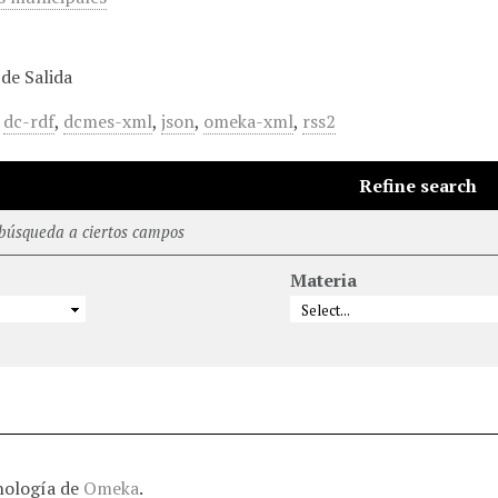
de Salida
,
dc-rdf
,
dcmes-xml
,
json
,
omeka-xml
,
rss2
Refine search
 búsqueda a ciertos campos
Materia
nología de
Omeka
.