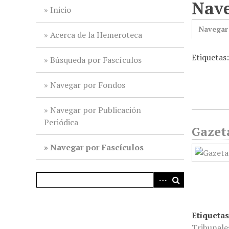
Nave
i
Inicio
n
Navegar
c
Acerca de la Hemeroteca
i
Etiquetas
p
Búsqueda por Fascículos
a
l
Navegar por Fondos
Navegar por Publicación
Periódica
Gazeta
Navegar por Fascículos
Etiquetas
Tribunale