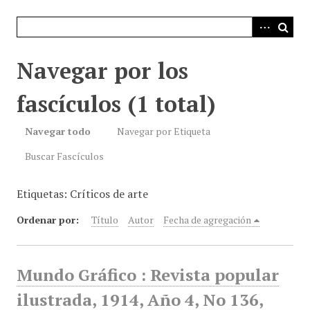
i
n
c
i
Navegar por los
p
a
fascículos (1 total)
l
Navegar todo
Navegar por Etiqueta
Buscar Fascículos
Etiquetas: Críticos de arte
Ordenar por:
Título
Autor
Fecha de agregación
Mundo Gráfico : Revista popular
ilustrada, 1914, Año 4, No 136,