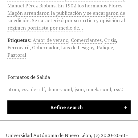
Manuel Pérez Bibbins, En 1902 los hermanos Flores
Magón arrendaron la publicación y se encargaron de
su edición. Se caracterizó por su crítica y opisición al
régimen porfirista por medio de…
Etiquetas:
Amor de verano
,
Comerciantes
,
Crisis
,
Ferrocaril
,
Gobernador
,
Luis de Lesigny
,
Palique
,
Pastoral
Formatos de Salida
atom
,
csv
,
dc-rdf
,
dcmes-xml
,
json
,
omeka-xml
,
rss2
Refine search
Universidad Autónoma de Nuevo Léon, (c) 2020-2030 -