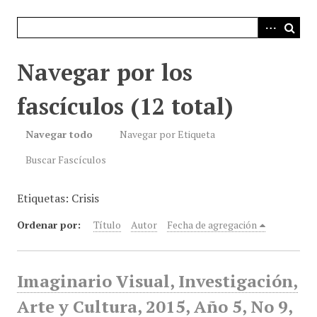
i
n
c
i
Navegar por los
p
a
fascículos (12 total)
l
Navegar todo
Navegar por Etiqueta
Buscar Fascículos
Etiquetas: Crisis
Ordenar por:
Título
Autor
Fecha de agregación
Imaginario Visual, Investigación,
Arte y Cultura, 2015, Año 5, No 9,