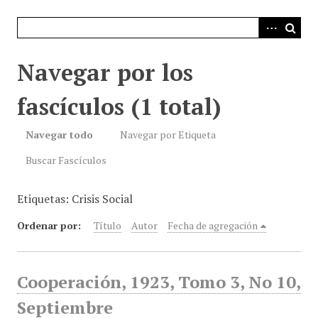
i
n
c
i
Navegar por los
p
a
fascículos (1 total)
l
Navegar todo
Navegar por Etiqueta
Buscar Fascículos
Etiquetas: Crisis Social
Ordenar por:
Título
Autor
Fecha de agregación
Cooperación, 1923, Tomo 3, No 10,
Septiembre