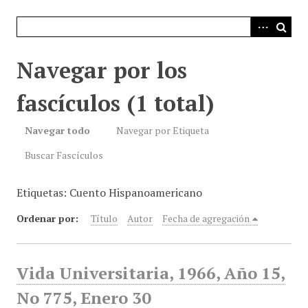
i
n
c
i
Navegar por los
p
a
fascículos (1 total)
l
Navegar todo
Navegar por Etiqueta
Buscar Fascículos
Etiquetas: Cuento Hispanoamericano
Ordenar por:
Título
Autor
Fecha de agregación
Vida Universitaria, 1966, Año 15,
No 775, Enero 30