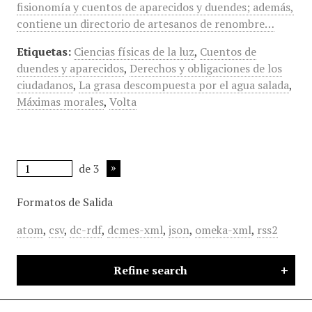
fisionomía y cuentos de aparecidos y duendes; además,
contiene un directorio de artesanos de renombre…
Etiquetas:
Ciencias físicas de la luz
,
Cuentos de
duendes y aparecidos
,
Derechos y obligaciones de los
ciudadanos
,
La grasa descompuesta por el agua salada
,
Máximas morales
,
Volta
de 3
Formatos de Salida
atom
,
csv
,
dc-rdf
,
dcmes-xml
,
json
,
omeka-xml
,
rss2
Refine search