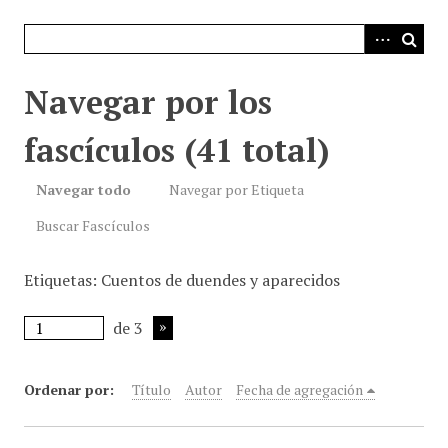
i
n
c
i
Navegar por los
p
a
fascículos (41 total)
l
Navegar todo
Navegar por Etiqueta
Buscar Fascículos
Etiquetas: Cuentos de duendes y aparecidos
de 3
Ordenar por:
Título
Autor
Fecha de agregación