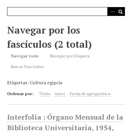
i
n
c
i
Navegar por los
p
a
fascículos (2 total)
l
Navegar todo
Navegar por Etiqueta
Buscar Fascículos
Etiquetas: Cultura egipcia
Ordenar por:
Título
Autor
Fecha de agregación
Interfolia : Órgano Mensual de la
Biblioteca Universitaria, 1954,