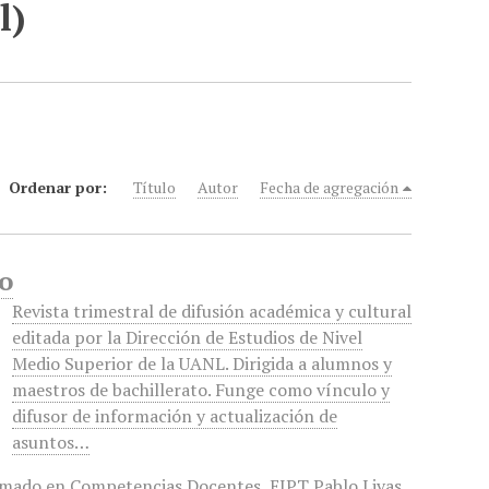
l)
Ordenar por:
Título
Autor
Fecha de agregación
o
Revista trimestral de difusión académica y cultural
editada por la Dirección de Estudios de Nivel
Medio Superior de la UANL. Dirigida a alumnos y
maestros de bachillerato. Funge como vínculo y
difusor de información y actualización de
asuntos…
omado en Competencias Docentes
,
EIPT Pablo Livas
,