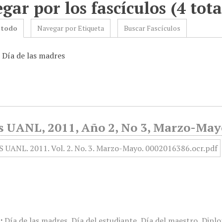
gar por los fascículos (4 tota
 todo
Navegar por Etiqueta
Buscar Fascículos
: Día de las madres
s UANL, 2011, Año 2, No 3, Marzo-May
:
Día de las madres
,
Día del estudiante
,
Día del maestro
,
Dipl