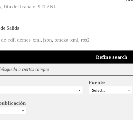
s
,
Día del trabajo
,
STUANL
de Salida
,
dc-rdf
,
dcmes-xml
,
json
,
omeka-xml
,
rss2
Refine search
 búsqueda a ciertos campos
Fuente
publicación