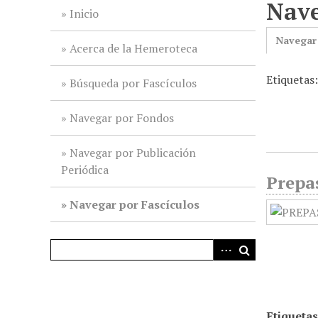
Nave
i
Inicio
n
Navegar
c
Acerca de la Hemeroteca
i
Etiquetas
p
Búsqueda por Fascículos
a
l
Navegar por Fondos
Navegar por Publicación
Periódica
Prepa
Navegar por Fascículos
Etiquetas