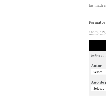
las madre
Formatos 
atom
,
csv
Refine su
Autor
Año de 