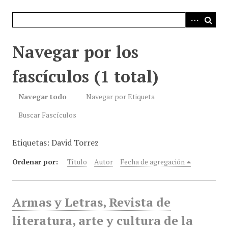
i
n
c
i
Navegar por los
p
a
fascículos (1 total)
l
Navegar todo
Navegar por Etiqueta
Buscar Fascículos
Etiquetas: David Torrez
Ordenar por:
Título
Autor
Fecha de agregación
Armas y Letras, Revista de
literatura, arte y cultura de la